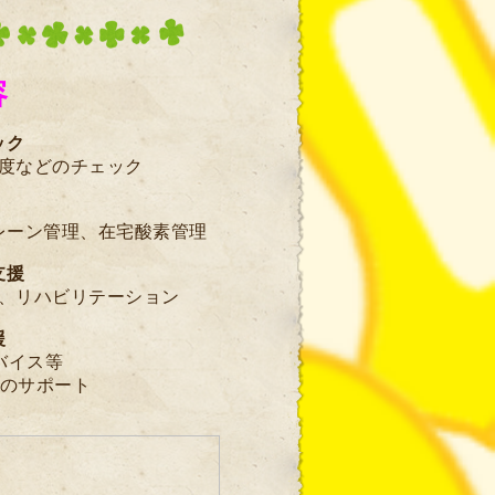
容
ック
度などのチェック
レーン管理、在
宅酸素管理
支援
、リハビリテーション
援
バイス等
のサポート