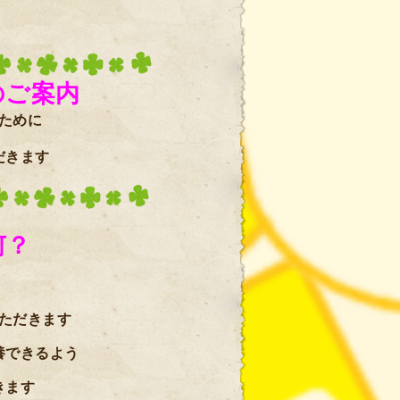
のご案内
ために
だきます
何？
、
ただきます
養できるよう
きます