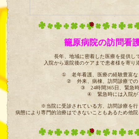
籠原病院の訪問看
長年、地域に密着した医療を提供し
入院から退院後のケアまで患者様を寄り
①
老年看護、医療の経験豊富な
②
外来、病棟、訪問診療での
③
24
時間
365
日、緊急
④
緊
急時には入院が
※当院に受診されている方、訪問診療を行
病態により専門的治療はできないこともあるため他院