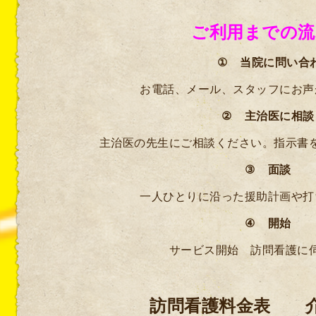
ご利用までの流
①
当院に問い合
お電話、メール、スタッフにお声
②
主治医に相談
主治医の先生にご相談ください。指示書
③
面談
一人ひとりに沿った援助計画や打
④
開始
サービス開始 訪問看護に
訪問看護料金表 