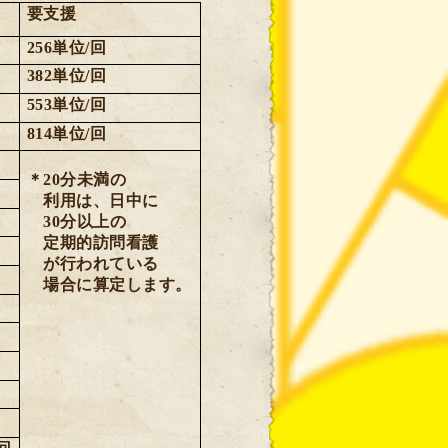
要支援
256
単位
/
回
382
単位
/
回
553
単位
/
回
814
単位
/
回
＊
20
分未満の
利用は、日中に
30
分以上の
定期的訪問看護
が行われている
場合に算定します。