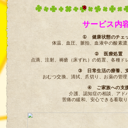
サービス内
①
健康状態のチェ
体温、血圧、脈拍、血液中の酸素濃
②
医療処置
点滴、注射、褥瘡（床ずれ）の処置、各種ド
③
日常生活の療養、
おむつ交換、清拭、爪切り、お薬の管理
④
ご家族への支
介護、認知症の相談、アド
苦痛の緩和、安心できる看取り