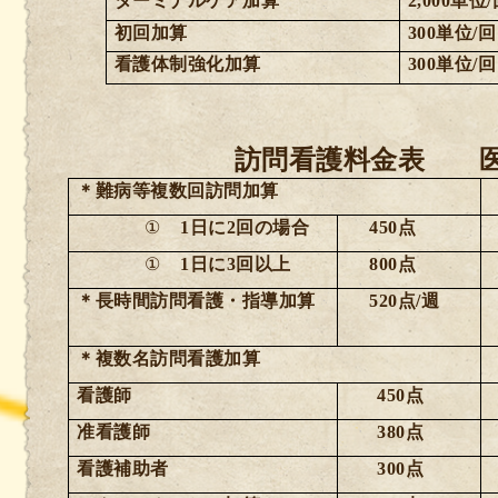
ターミナルケア加算
2,000
単位
/
初回加算
300
単位
/
回
看護体制強化加算
300
単位
/
回
訪問看護料金表 
＊難病等複数回訪問加算
①
1
日に
2
回の場合
450
点
①
1
日に
3
回以上
800
点
＊長時間訪問看護・指導加算
520
点
/
週
＊複数名訪問看護加算
看護師
450
点
准看護師
380
点
看護補助者
300
点