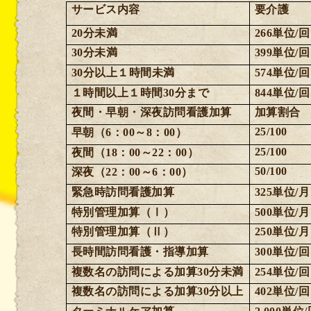
サービス内容
要介護
20
分未満
266
単位
/
回
30
分未満
399
単位
/
回
30
分以上１時間未満
574
単位
/
回
１時間以上１時間
30
分まで
844
単位
/
回
夜間・早朝・深夜訪問看護加算
加算割合
25/100
早朝（
6
：
00
～
8
：
00
）
25/100
夜間（
18
：
00
～
22
：
00
）
50/100
深夜（
22
：
00
～
6
：
00
）
緊急時訪問看護加算
325
単位
/
月
特別管理加算（Ⅰ）
500
単位
/
月
特別管理加算（Ⅱ）
250
単位
/
月
長時間訪問看護・指導加算
300
単位
/
回
複数名の訪問による加算
30
分未満
254
単位
/
回
複数名の訪問による加算
30
分以上
402
単位
/
回