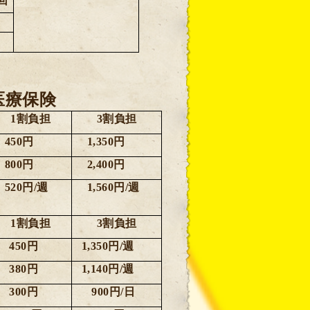
回
医療保険
1
割負担
3
割負担
450
円
1,350
円
800
円
2,400
円
520
円
/
週
1,560
円
/
週
1
割負担
3
割負担
450
円
1,350
円
/
週
380
円
1,140
円
/
週
300
円
900
円
/
日